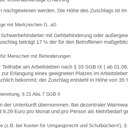
 nachgewiesen werden. Die Höhe des Zuschlags ist im G
ige mit Merkzeichen G, aG
s Schwerbehinderter mit Gehbehinderung oder außergewö
Zuschlag beträgt 17 % der für den Betroffenen maßgebli
 für Menschen mit Behinderungen
Teilhabe am Arbeitsleben nach § 33 SGB IX ( ab 01.08.2
n zur Erlangung eines geeigneten Platzes im Arbeitslebe
sächlich bekommt; der Zuschlag entsteht in Höhe von 35
ereitung, § 21 Abs.7 SGB II
 der Unterkunft übernommen. Bei dezentraler Warmwasse
d 9,29 Euro pro Monat und pro Person als Mehrbedarf ge
e (z.B. bei Kosten für Umgangsrecht und Schulbüchern!), §