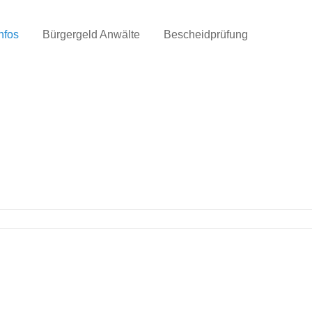
nfos
Bürgergeld Anwälte
Bescheidprüfung