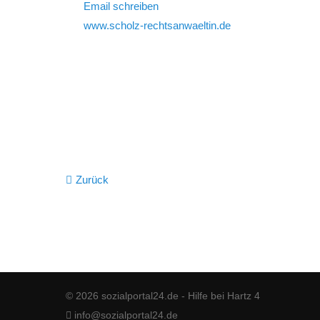
Email schreiben
www.scholz-rechtsanwaeltin.de
Zurück
© 2026 sozialportal24.de - Hilfe bei Hartz 4
info@sozialportal24.de