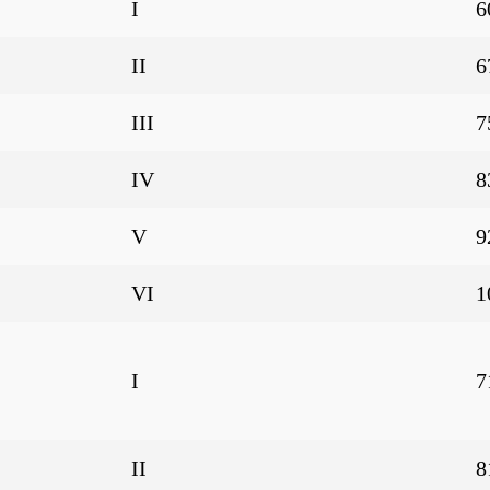
I
6
II
6
III
7
IV
8
V
9
VI
1
I
7
II
8