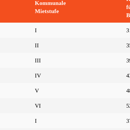
Kommunale
f
Mietstufe
B
I
3
II
3
III
3
IV
4
V
4
VI
5
I
3