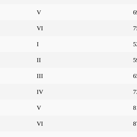
V
6
VI
7
I
5
II
5
III
6
IV
7
V
8
VI
8