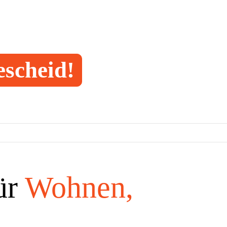
escheid!
ür
Wohnen,