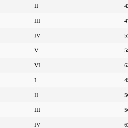
II
4
III
4
IV
5
V
5
VI
6
I
4
II
5
III
5
IV
6