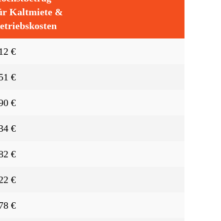
ür Kaltmiete &
etriebskosten
12 €
51 €
90 €
34 €
82 €
22 €
78 €